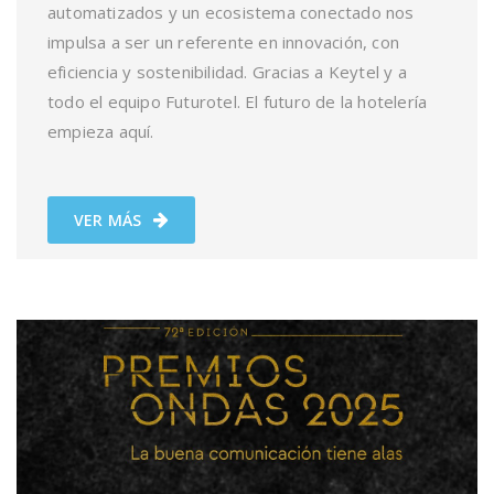
automatizados y un ecosistema conectado nos
impulsa a ser un referente en innovación, con
eficiencia y sostenibilidad. Gracias a Keytel y a
todo el equipo Futurotel. El futuro de la hotelería
empieza aquí.
VER MÁS